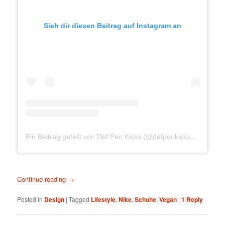
Sieh dir diesen Beitrag auf Instagram an
Ein Beitrag geteilt von Def Pen Kicks (@defpenkicks)
am
Okt 1
Continue reading
→
Posted in
Design
|
Tagged
Lifestyle
,
Nike
,
Schuhe
,
Vegan
|
1
Reply