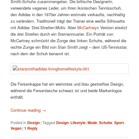
Smith-Schuhs zusammengetan. Die britische Designerin,
verwendete veganes Leder, um ihren ikonischen Tennisschuh,
den Adidas in den 1970er Jahren erstmals verkaufte, nachhaltig
zu verändern. Traditionell trägt der Trainer eine weiße Silhouette
mit Adidas ‘Drei-Streifen-Motiv. Aber
McCartneys
Version ersetzt
die drei Streifen durch ein Sternenmuster. Ein Porträt von
McCartney schmückt die Zunge des linken Schuhs, während die
rechte Zunge ein Bild von Stan Smith zeigt – dem US-Tennisstar,
nach dem der Schuh benannt ist.
Die Fersenkappe hat ein weinrotes und blau gestreiftes Design,
während die Fersenlasche schwarz ist und beide Markenlogos
enthält.
Continue reading
→
Posted in
Design
|
Tagged
Design
,
Lifestyle
,
Mode
,
Schuhe
,
Sport
,
Vegan
|
1
Reply