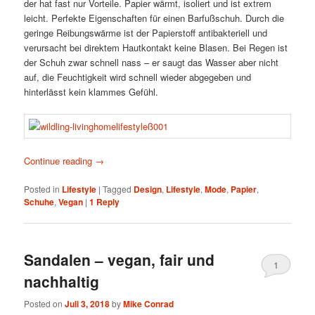
der hat fast nur Vorteile. Papier wärmt, isoliert und ist extrem
leicht. Perfekte Eigenschaften für einen Barfußschuh. Durch die
geringe Reibungswärme ist der Papierstoff antibakteriell und
verursacht bei direktem Hautkontakt keine Blasen. Bei Regen ist
der Schuh zwar schnell nass – er saugt das Wasser aber nicht
auf, die Feuchtigkeit wird schnell wieder abgegeben und
hinterlässt kein klammes Gefühl.
Continue reading
→
Posted in
Lifestyle
|
Tagged
Design
,
Lifestyle
,
Mode
,
Papier
,
Schuhe
,
Vegan
|
1
Reply
Sandalen – vegan, fair und
1
nachhaltig
Posted on
Juli 3, 2018
by
Mike Conrad