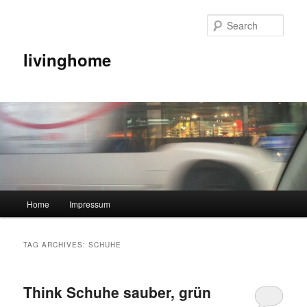
Sear
livinghome
Main menu
Home
Impressum
Skip to primary content
Skip to secondary content
TAG ARCHIVES:
SCHUHE
Think Schuhe sauber, grün