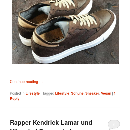
Continue reading
→
Posted in
Lifestyle
|
Tagged
Lifestyle
,
Schuhe
,
Sneaker
,
Vegan
|
1
Reply
Rapper Kendrick Lamar und
1