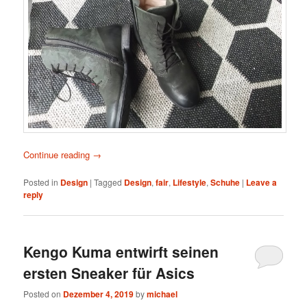
Continue reading
→
Posted in
Design
|
Tagged
Design
,
fair
,
Lifestyle
,
Schuhe
|
Leave a
reply
Kengo Kuma entwirft seinen
ersten Sneaker für Asics
Posted on
Dezember 4, 2019
by
michael