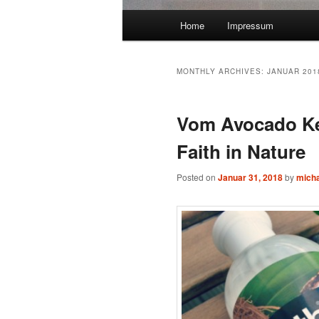
Main menu
Home
Impressum
Skip to primary content
Skip to secondary content
MONTHLY ARCHIVES:
JANUAR 201
Vom Avocado Ke
Faith in Nature
Posted on
Januar 31, 2018
by
mich