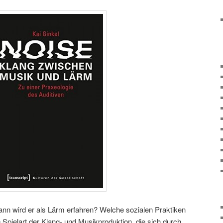
nn wird er als Lärm erfahren? Welche sozialen Praktiken
 Spielart der Klang- und Musikproduktion, die sich durch