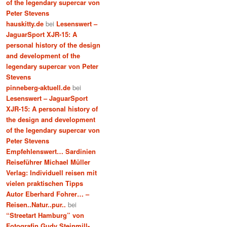
of the legendary supercar von
Peter Stevens
hauskitty.de
bei
Lesenswert –
JaguarSport XJR-15: A
personal history of the design
and development of the
legendary supercar von Peter
Stevens
pinneberg-aktuell.de
bei
Lesenswert – JaguarSport
XJR-15: A personal history of
the design and development
of the legendary supercar von
Peter Stevens
Empfehlenswert… Sardinien
Reiseführer Michael Müller
Verlag: Individuell reisen mit
vielen praktischen Tipps
Autor Eberhard Fohrer… –
Reisen..Natur..pur..
bei
“Streetart Hamburg” von
Fotografin Gudy Steinmill-