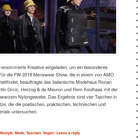
 renommierte Kreative eingeladen, um ein besonderes
 Für die FW 2018 Menswear Show, die in einem von AMO
stattfindet, beauftragte das italienische Modehaus Ronan
ntin Grcic, Herzog & de Meuron und Rem Koolhaas mit der
chwarzem Nylongewebe. Das Ergebnis sind vier Taschen in
tze, die die poetischen, praktischen, technischen und
rials untersuchen.
ifestyle
,
Mode
,
Taschen
,
Vegan
|
Leave a reply