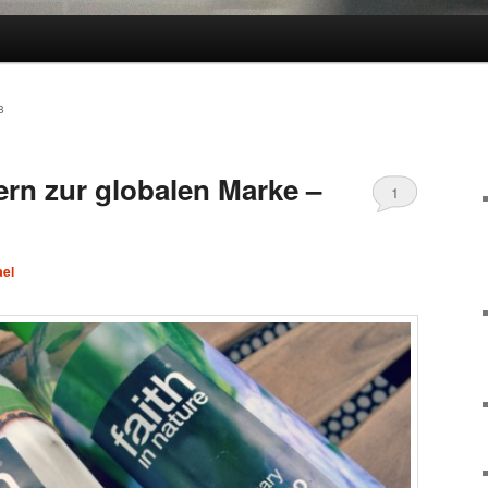
8
rn zur globalen Marke –
1
ael