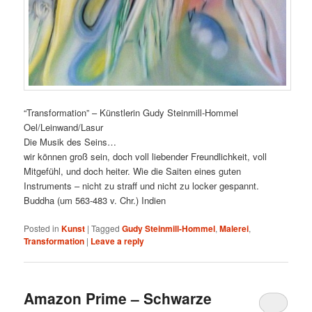
“Transformation” – Künstlerin Gudy Steinmill-Hommel
Oel/Leinwand/Lasur
Die Musik des Seins…
wir können groß sein, doch voll liebender Freundlichkeit, voll
Mitgefühl, und doch heiter. Wie die Saiten eines guten
Instruments – nicht zu straff und nicht zu locker gespannt.
Buddha (um 563-483 v. Chr.) Indien
Posted in
Kunst
|
Tagged
Gudy Steinmill-Hommel
,
Malerei
,
Transformation
|
Leave a reply
Amazon Prime – Schwarze