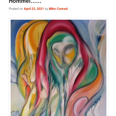
Hommel……
Posted on
April 23, 2021
by
Mike Conrad