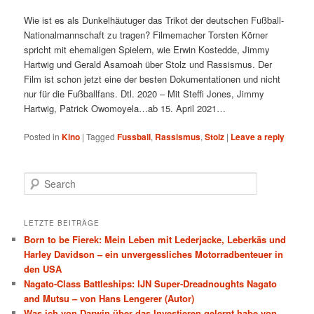
Wie ist es als Dunkelhäutuger das Trikot der deutschen Fußball-
Nationalmannschaft zu tragen? Filmemacher Torsten Körner
spricht mit ehemaligen Spielern, wie Erwin Kostedde, Jimmy
Hartwig und Gerald Asamoah über Stolz und Rassismus. Der
Film ist schon jetzt eine der besten Dokumentationen und nicht
nur für die Fußballfans. Dtl. 2020 – Mit Steffi Jones, Jimmy
Hartwig, Patrick Owomoyela…ab 15. April 2021…
Posted in
Kino
|
Tagged
Fussball
,
Rassismus
,
Stolz
|
Leave a reply
Search
LETZTE BEITRÄGE
Born to be Fierek: Mein Leben mit Lederjacke, Leberkäs und
Harley Davidson – ein unvergessliches Motorradbenteuer in
den USA
Nagato-Class Battleships: IJN Super-Dreadnoughts Nagato
and Mutsu – von Hans Lengerer (Autor)
Was ich von Darwin über das Investieren gelernt habe von