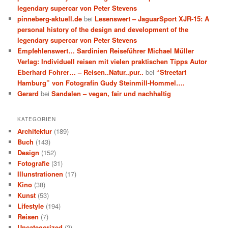
legendary supercar von Peter Stevens
pinneberg-aktuell.de
bei
Lesenswert – JaguarSport XJR-15: A
personal history of the design and development of the
legendary supercar von Peter Stevens
Empfehlenswert… Sardinien Reiseführer Michael Müller
Verlag: Individuell reisen mit vielen praktischen Tipps Autor
Eberhard Fohrer… – Reisen..Natur..pur..
bei
“Streetart
Hamburg” von Fotografin Gudy Steinmill-Hommel….
Gerard
bei
Sandalen – vegan, fair und nachhaltig
KATEGORIEN
Architektur
(189)
Buch
(143)
Design
(152)
Fotografie
(31)
Illunstrationen
(17)
Kino
(38)
Kunst
(53)
Lifestyle
(194)
Reisen
(7)
Uncategorized
(2)