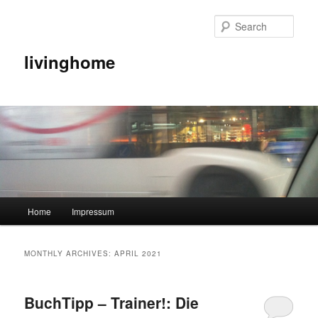
Sear
livinghome
Main menu
Home
Impressum
Skip to primary content
Skip to secondary content
MONTHLY ARCHIVES:
APRIL 2021
BuchTipp – Trainer!: Die