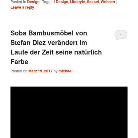
Posted in
Design
|
Tagged
Design
,
Lifestyle
,
Sessel
,
Wohnen
|
Leave a reply
Soba Bambusmöbel von
1
Stefan Diez verändert im
Laufe der Zeit seine natürlich
Farbe
Posted on
März 19, 2017
by
michael