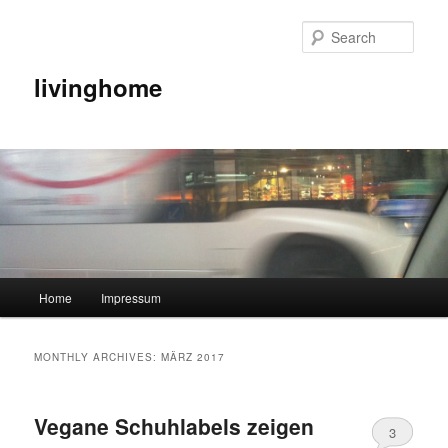
Sear
livinghome
Main menu
Home
Impressum
Skip to primary content
Skip to secondary content
MONTHLY ARCHIVES:
MÄRZ 2017
Vegane Schuhlabels zeigen
3