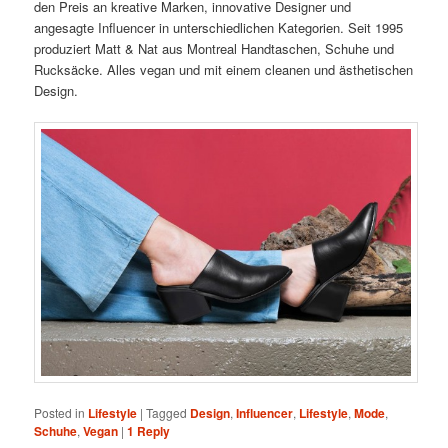
den Preis an kreative Marken, innovative Designer und
angesagte Influencer in unterschiedlichen Kategorien. Seit 1995
produziert Matt & Nat aus Montreal Handtaschen, Schuhe und
Rucksäcke. Alles vegan und mit einem cleanen und ästhetischen
Design.
Posted in
Lifestyle
|
Tagged
Design
,
Influencer
,
Lifestyle
,
Mode
,
Schuhe
,
Vegan
|
1
Reply