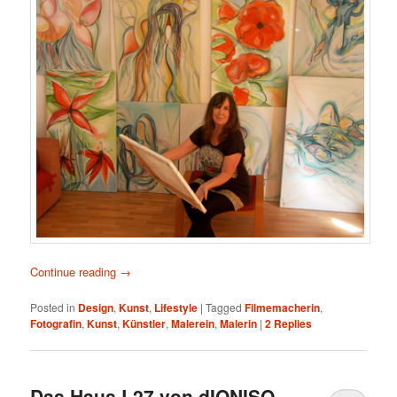
Continue reading
→
Posted in
Design
,
Kunst
,
Lifestyle
|
Tagged
Filmemacherin
,
Fotografin
,
Kunst
,
Künstler
,
Malerein
,
Malerin
|
2
Replies
Das Haus L27 von dIONISO