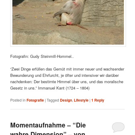
Fotografin: Gudy Steinmill-Hommel..
“Zwei Dinge erfüllen das Gemüt mit immer neuer und wachsender
Bewunderung und Ehrfurcht, je öfter und intensiver wir darüber
nachdenken: Der bestirnte Himmel über uns, und das moralische
Gesetz in uns.” Immanuel Kant (1724 – 1804)
Posted in
Fotografie
|
Tagged
Design
,
Lifestyle
|
1
Reply
Momentaufnahme – “Die
wahre Dimension” – von