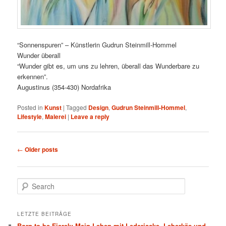
“Sonnenspuren” – Künstlerin Gudrun Steinmill-Hommel
Wunder überall
“Wunder gibt es, um uns zu lehren, überall das Wunderbare zu
erkennen”.
Augustinus (354-430) Nordafrika
Posted in
Kunst
|
Tagged
Design
,
Gudrun Steinmill-Hommel
,
Lifestyle
,
Malerei
|
Leave a reply
Post navigation
←
Older posts
Search
LETZTE BEITRÄGE
Born to be Fierek: Mein Leben mit Lederjacke, Leberkäs und