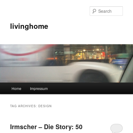
Sear
livinghome
Main menu
Home
Impressum
Skip to primary content
Skip to secondary content
TAG ARCHIVES:
DESIGN
Irmscher – Die Story: 50