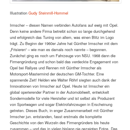
Illustration
Gudy Steinmill-Hommel
Irmscher – diesen Namen verbinden Autofans auf ewig mit Opel.
Denn keine andere Firma betreibt schon so lange durchgehend
und erfolgreich das Tuning von allem, was einen Blitz im Logo
trägt. Zu Beginn der 1960er Jahre hat Günther Irmscher mit dem
„Frisieren“ – wie man es damals noch nannte – begonnen.
Zunächst ging es noch um Fahrzeuge von NSU. 1968 dann die
Firmengründung und schon bald das verdeckte Engagement von
Opel bei Rallyes und Rennen mit Günther Irmscher als
Motorsport-Mastermind der deutschen GM-Tochter. Eine
spannende Zeit! Helden wie Walter Röhrl siegten auch dank der
Innovationen von Irmscher auf Opel. Heute ist Irmscher ein
global operierender Partner in der Automobilwelt, entwickelt
Sondermodelle für viele Hersteller und ist selbst als Produzent
von Sportwagen und sogar Elektrofahrzeugen in Erscheinung
getreten. Dieses Buch, in enger Zusammenarbeit mit Günther
Irmscher jun. entstanden, fasst erstmals die komplette
Geschichte von den Wurzeln des Firmengründers bis heute
zusammen – und das in vielen bislang nie gezeigten Fotos. Das