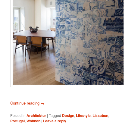
Continue reading
→
Posted in
Architektur
|
Tagged
Design
,
Lifestyle
,
Lissabon
,
Portugal
,
Wohnen
|
Leave a reply