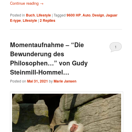
Continue reading
→
Posted in
Buch
,
Lifestyle
|
Tagged
9600 HP
,
Auto
,
Design
,
Jaguar
E-type
,
Lifestyle
|
2
Replies
Momentaufnahme – “Die
1
Bewunderung des
Philosophen…” von Gudy
Steinmill-Hommel…
Posted on
Mai 31, 2021
by
Marie Jansen