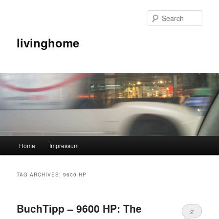
Sear
livinghome
Main menu
Home
Impressum
Skip to primary content
Skip to secondary content
TAG ARCHIVES:
9600 HP
BuchTipp – 9600 HP: The
2