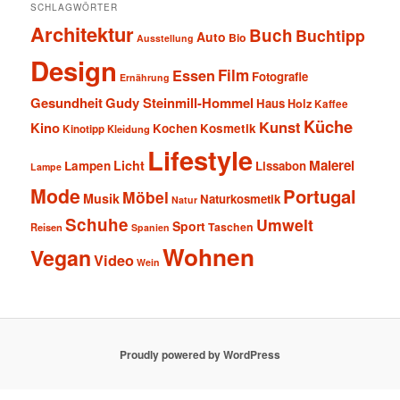
SCHLAGWÖRTER
Architektur
Buch
Buchtipp
Auto
Bio
Ausstellung
Design
Film
Essen
Fotografie
Ernährung
Gesundheit
Gudy Steinmill-Hommel
Haus
Holz
Kaffee
Küche
Kunst
Kino
Kochen
Kosmetik
Kinotipp
Kleidung
Lifestyle
Malerei
Licht
Lampen
Lissabon
Lampe
Mode
Portugal
Möbel
Musik
Naturkosmetik
Natur
Schuhe
Umwelt
Sport
Taschen
Reisen
Spanien
Wohnen
Vegan
Video
Wein
Proudly powered by WordPress