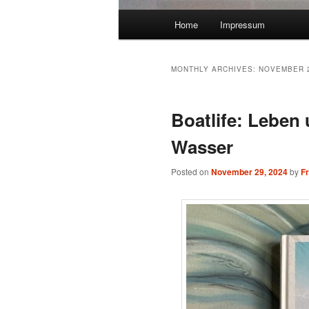
Main menu
Home
Impressum
Skip to primary content
Skip to secondary content
MONTHLY ARCHIVES:
NOVEMBER 
Boatlife: Leben 
Wasser
Posted on
November 29, 2024
by
F