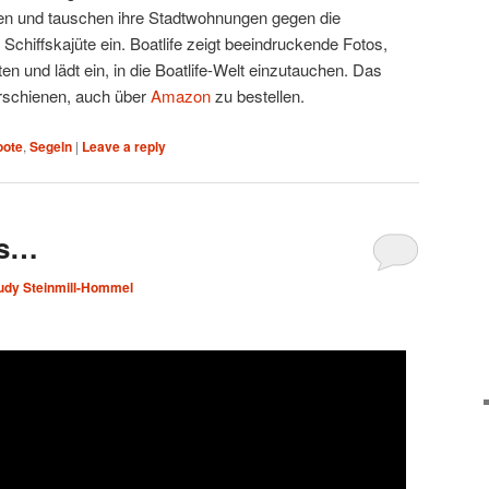
ten und tauschen ihre Stadtwohnungen gegen die
 Schiffskajüte ein. Boatlife zeigt beeindruckende Fotos,
en und lädt ein, in die Boatlife-Welt einzutauchen. Das
schienen, auch über
Amazon
zu bestellen.
oote
,
Segeln
|
Leave a reply
us…
udy Steinmill-Hommel