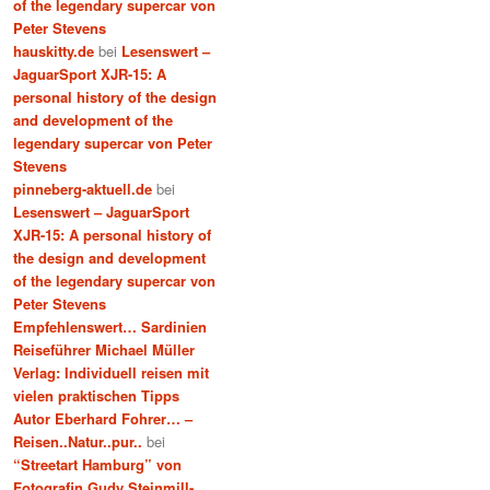
of the legendary supercar von
Peter Stevens
hauskitty.de
bei
Lesenswert –
JaguarSport XJR-15: A
personal history of the design
and development of the
legendary supercar von Peter
Stevens
pinneberg-aktuell.de
bei
Lesenswert – JaguarSport
XJR-15: A personal history of
the design and development
of the legendary supercar von
Peter Stevens
Empfehlenswert… Sardinien
Reiseführer Michael Müller
Verlag: Individuell reisen mit
vielen praktischen Tipps
Autor Eberhard Fohrer… –
Reisen..Natur..pur..
bei
“Streetart Hamburg” von
Fotografin Gudy Steinmill-