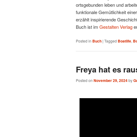
ortsgebunden leben und arbei
funktionale Gemütlichkeit einer
erzählt inspirierende Geschicht
Buch ist im
Gestalten Verlag
er
Posted in
Buch
|
Tagged
Boatlife
,
B
Freya hat es ra
Posted on
November 29, 2024
by
G