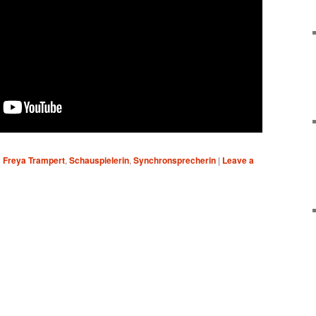
d
Freya Trampert
,
Schauspielerin
,
Synchronsprecherin
|
Leave a