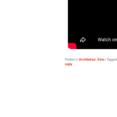
Posted in
Architektur
,
Kino
|
Tagge
reply