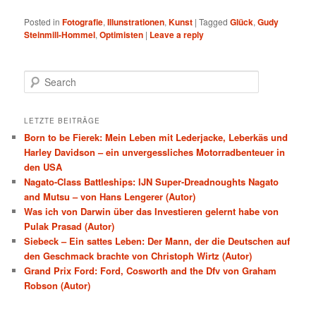
Posted in
Fotografie
,
Illunstrationen
,
Kunst
|
Tagged
Glück
,
Gudy
Steinmill-Hommel
,
Optimisten
|
Leave a reply
Search
LETZTE BEITRÄGE
Born to be Fierek: Mein Leben mit Lederjacke, Leberkäs und
Harley Davidson – ein unvergessliches Motorradbenteuer in
den USA
Nagato-Class Battleships: IJN Super-Dreadnoughts Nagato
and Mutsu – von Hans Lengerer (Autor)
Was ich von Darwin über das Investieren gelernt habe von
Pulak Prasad (Autor)
Siebeck – Ein sattes Leben: Der Mann, der die Deutschen auf
den Geschmack brachte von Christoph Wirtz (Autor)
Grand Prix Ford: Ford, Cosworth and the Dfv von Graham
Robson (Autor)