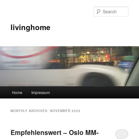
Sear
livinghome
Main menu
Home
Impressum
Skip to primary content
Skip to secondary content
MONTHLY ARCHIVES:
NOVEMBER 2023
Empfehlenswert – Oslo MM-