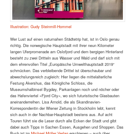
Illustration: Gudy Steinmill-Hommel
Wer Lust auf einen naturnahen Städtetrip hat, ist in Oslo genau
richtig. Die norwegische Hauptstadt mit ihrer neun Kilometer
langen Uferpromenade am Oslofjord und dem bergigen Hinterland
besteht zu zwei Dritteln aus Wasser und Wald und darf sich mit
dem ehrenvollen Titel „Europäische Umwelthauptstadt 2019“
schmücken. Das verbleibende Drittel ist überschaubar und
abwechslungsreich zugleich: Hier liegen die mittelalterliche
Festung Akershus, das Königliche Schloss, die
Museumshalbinsel Bygdøy, Parkanlagen noch und nöcher oder
das Hafenviertel »Fjord City«, wo sich futuristische Glasbauten
aneinanderreihen. Lisa Arnold, die als Skandinavien-
Korrespondentin der Wiener Zeitung in Stockholm lebt, kennt
sich auch in der Nachbar-Hauptstadt bestens aus. Auf acht
Touren führt sie die Leser durch alle Ecken der Stadt und gibt
dabei auch Tipps in Sachen Essen, Ausgehen und Shoppen. Das
Buch ist im
Michael Müller Verlag
erschienen – auch über