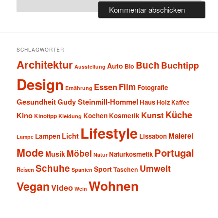
SCHLAGWÖRTER
Architektur
Buch
Buchtipp
Auto
Bio
Ausstellung
Design
Film
Essen
Fotografie
Ernährung
Gesundheit
Gudy Steinmill-Hommel
Haus
Holz
Kaffee
Küche
Kunst
Kino
Kochen
Kosmetik
Kinotipp
Kleidung
Lifestyle
Malerei
Licht
Lampen
Lissabon
Lampe
Mode
Portugal
Möbel
Musik
Naturkosmetik
Natur
Schuhe
Umwelt
Sport
Taschen
Reisen
Spanien
Wohnen
Vegan
Video
Wein