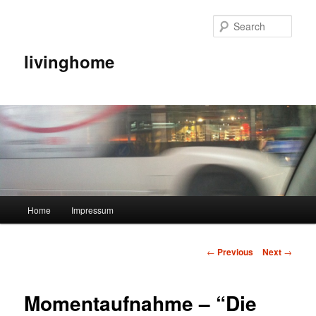
Sear
livinghome
Main menu
Home
Impressum
Skip to primary content
Post navigation
←
Previous
Next
→
Momentaufnahme – “Die