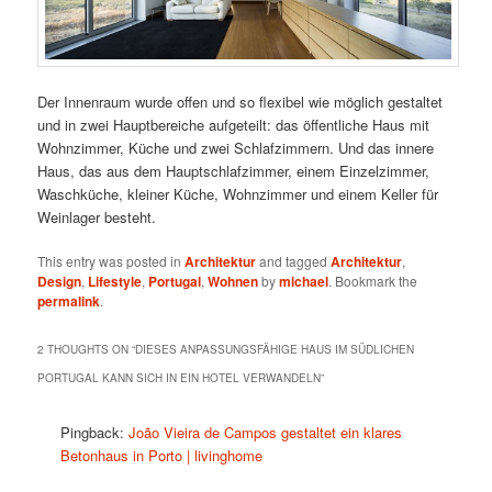
Der Innenraum wurde offen und so flexibel wie möglich gestaltet
und in zwei Hauptbereiche aufgeteilt: das öffentliche Haus mit
Wohnzimmer, Küche und zwei Schlafzimmern. Und das innere
Haus, das aus dem Hauptschlafzimmer, einem Einzelzimmer,
Waschküche, kleiner Küche, Wohnzimmer und einem Keller für
Weinlager besteht.
This entry was posted in
Architektur
and tagged
Architektur
,
Design
,
Lifestyle
,
Portugal
,
Wohnen
by
michael
. Bookmark the
permalink
.
2 THOUGHTS ON “
DIESES ANPASSUNGSFÄHIGE HAUS IM SÜDLICHEN
PORTUGAL KANN SICH IN EIN HOTEL VERWANDELN
”
Pingback:
João Vieira de Campos gestaltet ein klares
Betonhaus in Porto | livinghome