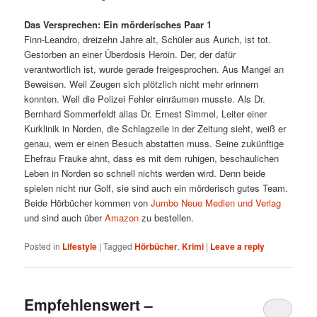
Das Versprechen: Ein mörderisches Paar 1
Finn-Leandro, dreizehn Jahre alt, Schüler aus Aurich, ist tot.
Gestorben an einer Überdosis Heroin. Der, der dafür
verantwortlich ist, wurde gerade freigesprochen. Aus Mangel an
Beweisen. Weil Zeugen sich plötzlich nicht mehr erinnern
konnten. Weil die Polizei Fehler einräumen musste. Als Dr.
Bernhard Sommerfeldt alias Dr. Ernest Simmel, Leiter einer
Kurklinik in Norden, die Schlagzeile in der Zeitung sieht, weiß er
genau, wem er einen Besuch abstatten muss. Seine zukünftige
Ehefrau Frauke ahnt, dass es mit dem ruhigen, beschaulichen
Leben in Norden so schnell nichts werden wird. Denn beide
spielen nicht nur Golf, sie sind auch ein mörderisch gutes Team.
Beide Hörbücher kommen von
Jumbo Neue Medien und Verlag
und sind auch über
Amazon
zu bestellen.
Posted in
Lifestyle
|
Tagged
Hörbücher
,
Krimi
|
Leave a reply
Empfehlenswert –