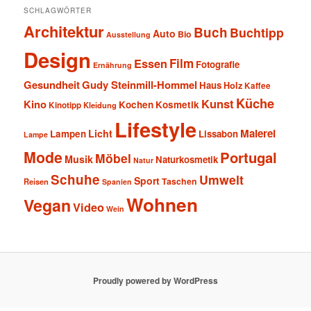
SCHLAGWÖRTER
Architektur
Buch
Buchtipp
Auto
Bio
Ausstellung
Design
Film
Essen
Fotografie
Ernährung
Gesundheit
Gudy Steinmill-Hommel
Haus
Holz
Kaffee
Küche
Kunst
Kino
Kochen
Kosmetik
Kinotipp
Kleidung
Lifestyle
Malerei
Licht
Lampen
Lissabon
Lampe
Mode
Portugal
Möbel
Musik
Naturkosmetik
Natur
Schuhe
Umwelt
Sport
Taschen
Reisen
Spanien
Wohnen
Vegan
Video
Wein
Proudly powered by WordPress