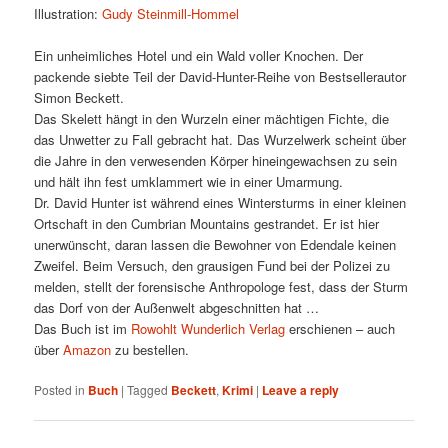
Illustration:
Gudy Steinmill-Hommel
Ein unheimliches Hotel und ein Wald voller Knochen. Der
packende siebte Teil der David-Hunter-Reihe von Bestsellerautor
Simon Beckett.
Das Skelett hängt in den Wurzeln einer mächtigen Fichte, die
das Unwetter zu Fall gebracht hat. Das Wurzelwerk scheint über
die Jahre in den verwesenden Körper hineingewachsen zu sein
und hält ihn fest umklammert wie in einer Umarmung.
Dr. David Hunter ist während eines Wintersturms in einer kleinen
Ortschaft in den Cumbrian Mountains gestrandet. Er ist hier
unerwünscht, daran lassen die Bewohner von Edendale keinen
Zweifel. Beim Versuch, den grausigen Fund bei der Polizei zu
melden, stellt der forensische Anthropologe fest, dass der Sturm
das Dorf von der Außenwelt abgeschnitten hat …
Das Buch ist im
Rowohlt Wunderlich Verlag
erschienen – auch
über
Amazon
zu bestellen.
Posted in
Buch
|
Tagged
Beckett
,
Krimi
|
Leave a reply