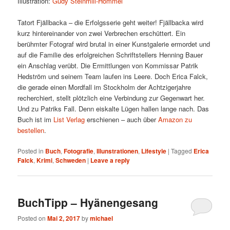
Illustration:
Gudy Steinmill-Hommel
Tatort Fjällbacka – die Erfolgsserie geht weiter! Fjällbacka wird
kurz hintereinander von zwei Verbrechen erschüttert. Ein
berühmter Fotograf wird brutal in einer Kunstgalerie ermordet und
auf die Familie des erfolgreichen Schriftstellers Henning Bauer
ein Anschlag verübt. Die Ermittlungen von Kommissar Patrik
Hedström und seinem Team laufen ins Leere. Doch Erica Falck,
die gerade einen Mordfall im Stockholm der Achtzigerjahre
recherchiert, stellt plötzlich eine Verbindung zur Gegenwart her.
Und zu Patriks Fall. Denn eiskalte Lügen hallen lange nach. Das
Buch ist im
List Verlag
erschienen – auch über
Amazon zu
bestellen
.
Posted in
Buch
,
Fotografie
,
Illunstrationen
,
Lifestyle
|
Tagged
Erica
Falck
,
Krimi
,
Schweden
|
Leave a reply
BuchTipp – Hyänengesang
Posted on
Mai 2, 2017
by
michael