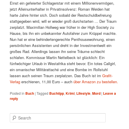
Einst ein gefeierter Schlagerstar mit einem Millionenvermögen,
jetzt Alleinunterhalter in Privatinsolvenz: Roman Weiden hat
harte Jahre hinter sich. Doch sobald der Restschuldbefreiung
stattgegeben wird, will er wieder groß durchstarten … Der Traum
zerplatzt. Maximilian Hollweg war früher in der High Society zu
Hause, bis ihn ein unbekannter Autofahrer zum Krüppel machte.
Nun hat er eine behindertengerechte Penthousewohnung, einen
persönlichen Assistenten und dreht in der Investmentwelt ein
großes Rad. Allerdings lassen ihn seine Träume schlecht
schlafen. Kommissar Martin Nettelbeck ist glücklich: Ein
fünfwöchiger Urlaub in Westafrika steht bevor. Ein totes Callgirl,
ein omanischer Militärattaché und eine Bombe im Rollstuhl
lassen auch seinen Traum zerplatzen. Das Buch ist im
Grafit-
Verlag
erschienen, 11,00 Euro – auch
über Amazon zu bestellen.
Posted in
Buch
|
Tagged
Buchtipp
,
Krimi
,
Lifestyle
,
Mord
|
Leave a
reply
Search