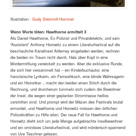
Illustration :
Gudy Steinmill-Hommel
Wenn Worte töten: Hawthorne ermittelt 3
Als Daniel Hawthorne, Ex-Polizist und Privatdetektiv, und sein
“Assistent” Anthony Horowitz zu einem Literaturfestival auf die
beschauliche Kanalinsel Alderney eingeladen werden, rechnen
die beiden im Traum nicht damit, Hals über Kopf in eine
Mordermittlung verwickelt zu werden. Aber die exklusive Runde,
die sich hier versammelt hat – ein Kinderbuchautor, eine
französische Lyrikerin, ein Fernsehkoch, eine blinde Wahrsagerin
und ein Historiker -, macht den beiden einen Strich durch die
Rechnung, und drumherum tummeln sich zudem die Bewohner
der Insel, die wegen einer geplanten Stromtrasse heillos
zerstritten sind. Und prompt wird der Mäzen des Festivals brutal
ermordet, und Hawthorne und Horowitz müssen den örtlichen
Polizeikräften zu Hilfe eilen. Der neue Fall für Hawthorne und
Horowitz dreht sich um jede Menge aufgebrachte Inselbewohner
und ein ominöses Literaturfestival, und wird mörderisch-spannend
von Uve Teschner gelesen.