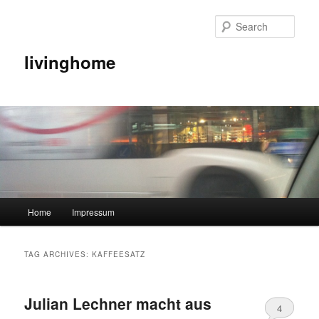
Sear
livinghome
Main menu
Home
Impressum
Skip to primary content
Skip to secondary content
TAG ARCHIVES:
KAFFEESATZ
Julian Lechner macht aus
4