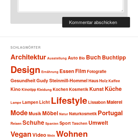
SCHLAGWÖRTER
Architektur
Buch
Buchtipp
Auto
Bio
Ausstellung
Design
Film
Essen
Fotografie
Ernährung
Gesundheit
Gudy Steinmill-Hommel
Haus
Holz
Kaffee
Küche
Kunst
Kino
Kochen
Kosmetik
Kinotipp
Kleidung
Lifestyle
Malerei
Licht
Lampen
Lissabon
Lampe
Mode
Portugal
Möbel
Musik
Naturkosmetik
Natur
Schuhe
Umwelt
Sport
Taschen
Reisen
Spanien
Wohnen
Vegan
Video
Wein