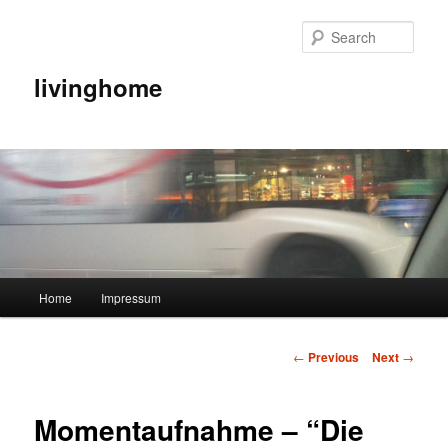
Sear
livinghome
Main menu
Home
Impressum
Skip to primary content
Post navigation
←
Previous
Next
→
Momentaufnahme – “Die