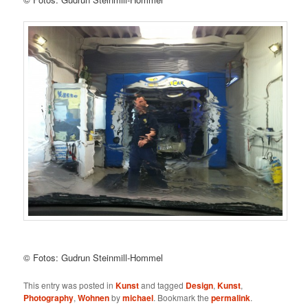
© Fotos: Gudrun Steinmill-Hommel
This entry was posted in
Kunst
and tagged
Design
,
Kunst
,
Photography
,
Wohnen
by
michael
. Bookmark the
permalink
.